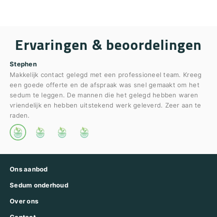
Ervaringen & beoordelingen
Stephen
Makkelijk contact gelegd met een professioneel team. Kreeg
Ma
een goede offerte en de afspraak was snel gemaakt om het
sedum te leggen. De mannen die het gelegd hebben waren
Dui
vriendelijk en hebben uitstekend werk geleverd. Zeer aan te
raden.
Ons aanbod
Sedum onderhoud
Over ons
Contact