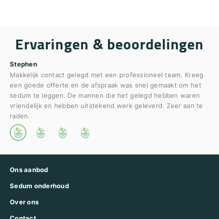
Ervaringen & beoordelingen
Stephen
Makkelijk contact gelegd met een professioneel team. Kreeg
Ma
een goede offerte en de afspraak was snel gemaakt om het
sedum te leggen. De mannen die het gelegd hebben waren
Dui
vriendelijk en hebben uitstekend werk geleverd. Zeer aan te
raden.
Ons aanbod
Sedum onderhoud
Over ons
Contact